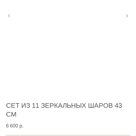
Каталог
Весенняя коллекция
Классическая коллекция
СЕТ ИЗ 11 ЗЕРКАЛЬНЫХ ШАРОВ 43
С
СМ
С
Покупателям
Доставка и оплата
6 600
р.
4 
Возврат товара