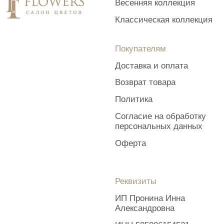
Приведеннные фото букетов являются возможными
вариантами изготовления цветочных композиций. Каждая
изготавливаемая флористом цветочная композиция
является уникальной и может отличаться внешним видом,
размером и оттенками цвета. Также возможны замены
по ассортименту и составу цветов в зависимости
от сезонности, наличия цветов и т.п. факторов. Итоговое
исполнение заказа может незначительно отличаться
от фото на сайте. При этом каждая цветочная композиция
составляется из свежих цветов, и флористы
предпринимают все усилия для того, чтобы цвет, форма
цветочной работы как можно полнее соответствовали
иллюстрации на фото.
Наверх
Разработка сайта