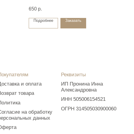
650
р.
Подробнее
Заказать
Реквизиты
лата
ИП Пронина Инна
Александровна
а
ИНН 505006154521
ОГРН 314505030900060
бработку
 данных
Наверх