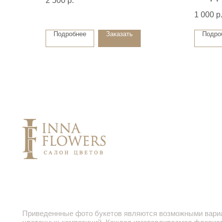
2 500
р.
1 000
р
Подробнее
Заказать
Подро
Приведеннные фото букетов являются возможными вариантами 
цветочных композиций. Каждая изготавливаемая флористом цве
является уникальной и может отличаться внешним видом, размер
Также возможны замены по ассортименту и составу цветов в за
от сезонности, наличия цветов и т.п. факторов. Итоговое исполне
незначительно отличаться от фото на сайте. При этом каждая ц
составляется из свежих цветов, и флористы предпринимают все 
чтобы цвет, форма цветочной работы как можно полнее соответ
на фото.