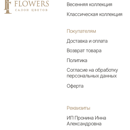
Приведеннные фото букетов являются возможными
вариантами изготовления цветочных композиций. Каждая
изготавливаемая флористом цветочная композиция
является уникальной и может отличаться внешним видом,
размером и оттенками цвета. Также возможны замены
по ассортименту и составу цветов в зависимости
от сезонности, наличия цветов и т.п. факторов. Итоговое
исполнение заказа может незначительно отличаться
от фото на сайте. При этом каждая цветочная композиция
составляется из свежих цветов, и флористы
предпринимают все усилия для того, чтобы цвет, форма
цветочной работы как можно полнее соответствовали
иллюстрации на фото.
Наверх
Разработка сайта